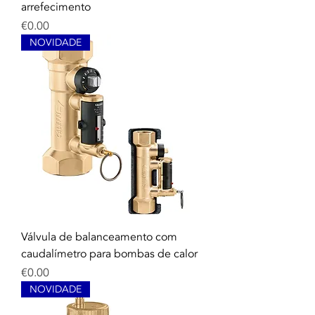
arrefecimento
Price
€0.00
NOVIDADE
Válvula de balanceamento com
caudalímetro para bombas de calor
Price
€0.00
NOVIDADE