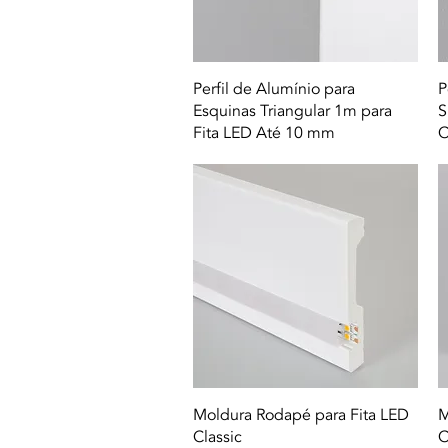
Quick View
Perfil de Alumínio para
P
Esquinas Triangular 1m para
S
Fita LED Até 10 mm
C
Quick View
Moldura Rodapé para Fita LED
M
Classic
C