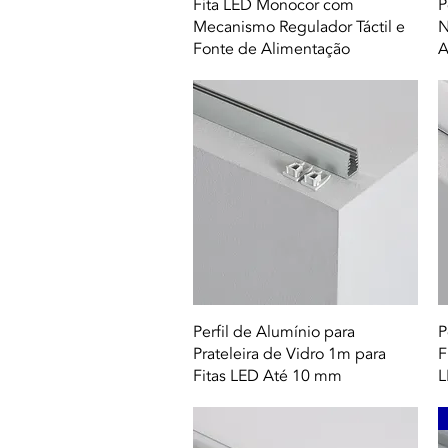
Quick View
Fita LED Monocor com
P
Mecanismo Regulador Táctil e
N
Fonte de Alimentação
A
Quick View
Perfil de Alumínio para
P
Prateleira de Vidro 1m para
F
Fitas LED Até 10 mm
L