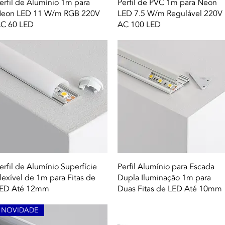
Quick View
Quick View
erfil de Alumínio 1m para
Perfil de PVC 1m para Neon
eon LED 11 W/m RGB 220V
LED 7.5 W/m Regulável 220V
C 60 LED
AC 100 LED
Quick View
Quick View
erfil de Alumínio Superfície
Perfil Alumínio para Escada
lexível de 1m para Fitas de
Dupla Iluminação 1m para
ED Até 12mm
Duas Fitas de LED Até 10mm
NOVIDADE