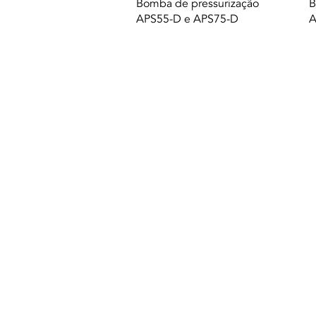
Quick View
Bomba de pressurização
B
APS55-D e APS75-D
A
© 2021 All rights reserved to Termequip LD