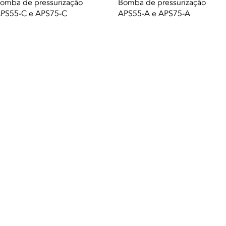
Quick View
Quick View
omba de pressurização
Bomba de pressurização
PS55-C e APS75-C
APS55-A e APS75-A
A. |
Terms of use
|
Privacy Policy