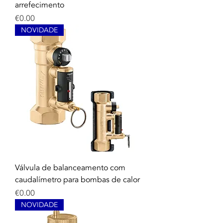
arrefecimento
Price
€0.00
NOVIDADE
Válvula de balanceamento com
caudalímetro para bombas de calor
Price
€0.00
NOVIDADE