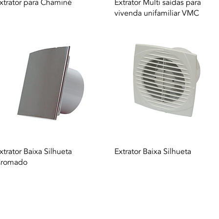
Quick View
Quick View
xtrator para Chaminé
Extrator Multi saídas para
vivenda unifamiliar VMC
Quick View
Quick View
xtrator Baixa Silhueta
Extrator Baixa Silhueta
romado
A. |
Terms of use
|
Privacy Policy