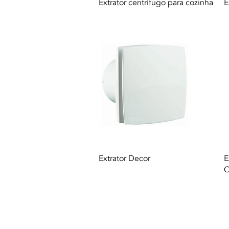
Quick View
Extrator centrífugo para cozinha
E
Quick View
Extrator Decor
E
C
© 2021 All rights reserved to Termequip LD