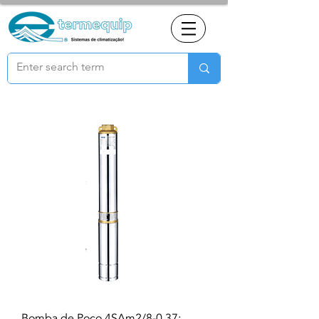
Bomba de Poço 4SAm2/8-0.37;