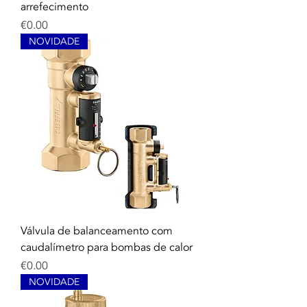
arrefecimento
Price
€0.00
NOVIDADE
Válvula de balanceamento com
caudalímetro para bombas de calor
Price
€0.00
NOVIDADE