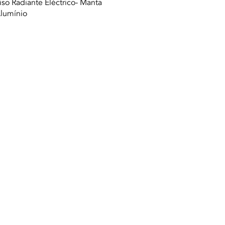
Quick View
iso Radiante Eléctrico- Manta
lumínio
A. |
Terms of use
|
Privacy Policy