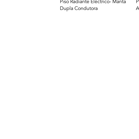
Quick View
Piso Radiante Eléctrico- Manta
P
Dupla Condutora
A
© 2021 All rights reserved to Termequip LD