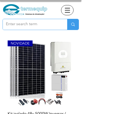
NOVIDADE
Kit isolado 48v 5000W Inversor /