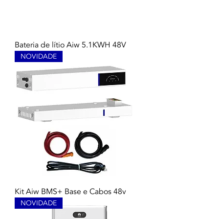
Bateria de lítio Aiw 5.1KWH 48V
NOVIDADE
Kit Aiw BMS+ Base e Cabos 48v
NOVIDADE