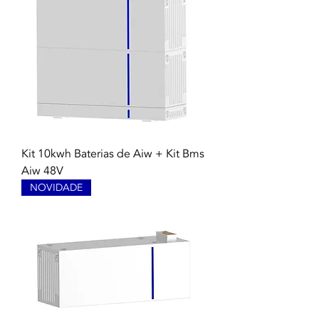
Kit 10kwh Baterias de Aiw + Kit Bms
Aiw 48V
NOVIDADE