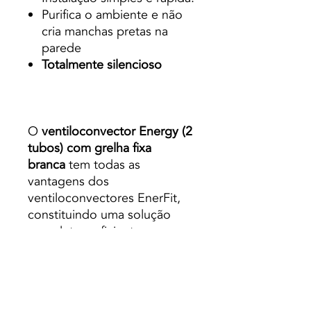
Purifica o ambiente e não
cria manchas pretas na
parede
Totalmente silencioso
O
ventiloconvector Energy (2
tubos) com grelha fixa
branca
tem todas as
vantagens dos
ventiloconvectores EnerFit,
constituindo uma solução
completa e eficiente para
qualquer tipo de instalação.
Os ventiloconvetores podem
trabalhar em uma faixa de
temperatura entre
4ºC e 80ºC