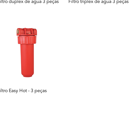
Vista rapida
Vista rapida
iltro duplex de agua 3 peças
Filtro triplex de agua 3 peças
Vista rapida
iltro Easy Hot - 3 peças
DA. |
Termini di utilizzo
|
politica sulla riservatezza