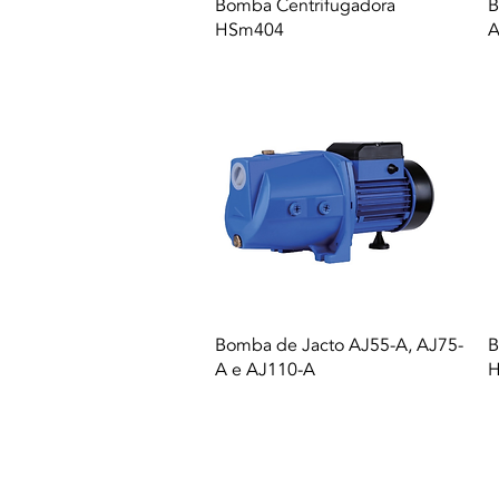
Vista rapida
Bomba Centrifugadora
B
HSm404
A
Vista rapida
Bomba de Jacto AJ55-A, AJ75-
B
A e AJ110-A
H
© 2021 Tutti i diritti riservati a Termequip L