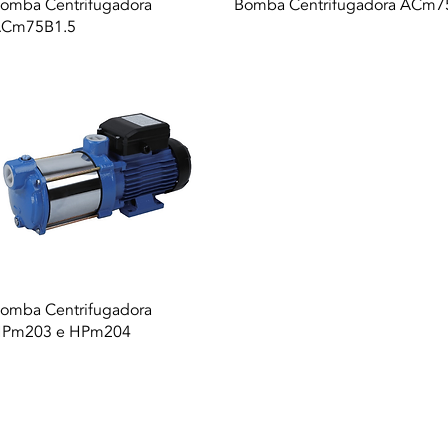
Vista rapida
Vista rapida
omba Centrifugadora
Bomba Centrifugadora ACm7
Cm75B1.5
Vista rapida
omba Centrifugadora
Pm203 e HPm204
DA. |
Termini di utilizzo
|
politica sulla riservatezza