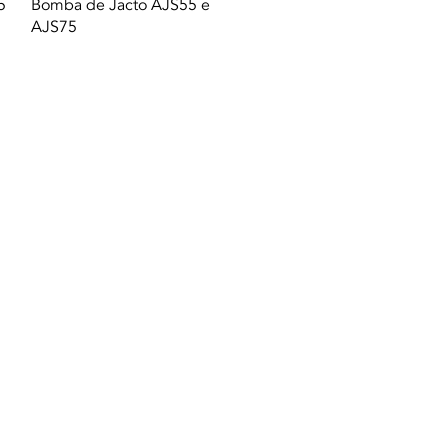
Vista rapida
5
Bomba de Jacto AJS55 e
AJS75