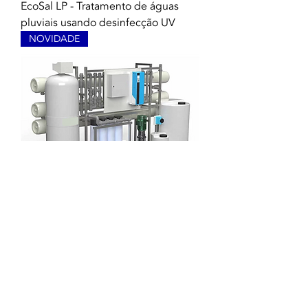
EcoSal LP - Tratamento de águas
pluviais usando desinfecção UV
NOVIDADE
EcoSal HP - Sistema de
dessalinização para aproveitamento
de água do mar
© 2021 Tutti i diritti riservati a Termequip LDA. |
Termini di utilizzo
|
politica sulla
riservatezza