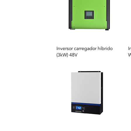
Vista rapida
Inversor carregador híbrido
I
(3kW) 48V
W