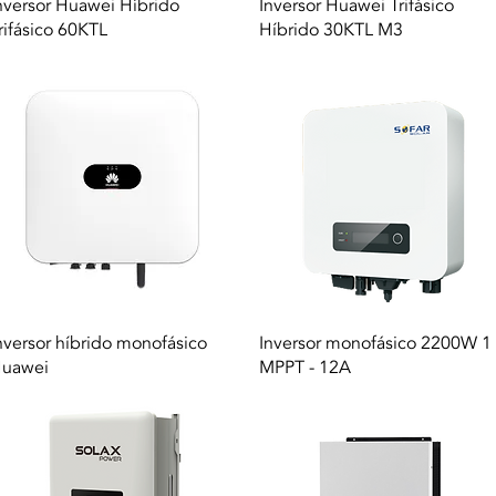
Vista rapida
Vista rapida
nversor Huawei Híbrido
Inversor Huawei Trifásico
rifásico 60KTL
Híbrido 30KTL M3
Vista rapida
Vista rapida
nversor híbrido monofásico
Inversor monofásico 2200W 1
uawei
MPPT - 12A