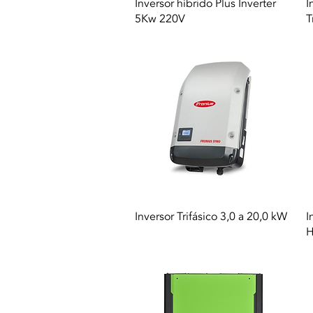
Vista rapida
Inversor híbrido Plus Inverter
I
5Kw 220V
T
Vista rapida
Inversor Trifásico 3,0 a 20,0 kW
I
H