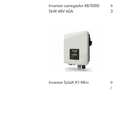
Vista rapida
Inversor carregador 48/5000
I
5kW 48V 60A
3
Vista rapida
Inversor SolaX X1-Mini
I
/