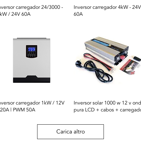
Vista rapida
Vista rapida
nversor carregador 24/3000 -
Inversor carregador 4kW - 24V
kW / 24V 60A
60A
Vista rapida
Vista rapida
nversor carregador 1kW / 12V
Inversor solar 1000 w 12 v on
 20A | PWM 50A
pura LCD + cabos + carregad
Carica altro