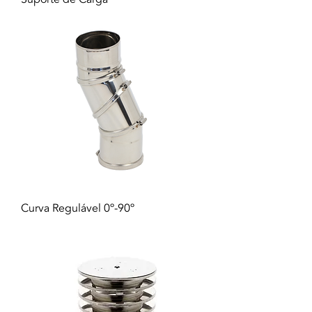
Curva Regulável 0º-90º