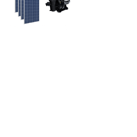
Sistema solar depuração piscinas de
40 a 100m3 sem controlador