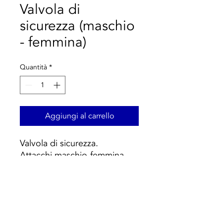
Valvola di
sicurezza (maschio
- femmina)
Quantità
*
Aggiungi al carrello
Valvola di sicurezza.
Attacchi maschio-femmina.
Pressione massima di
apertura: 20%.
Pressione di chiusura: 20%.
PN 10.
Campo di temperatura: 5 ÷