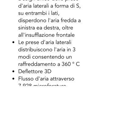
d'aria laterali a forma di S,
su entrambi i lati,
disperdono l'aria fredda a
sinistra ea destra, oltre
all'insufflazione frontale
Le prese d'aria laterali
distribuiscono l'aria in 3
modi consentendo un
raffreddamento a 360 ° C
Deflettore 3D
Flusso d'aria attraverso
7.928 microforature
La compressione dell'aria
provocata dalle
microforature elimina
l'incidenza diretta dell'aria
fredda
Tre tipi di insufflazione