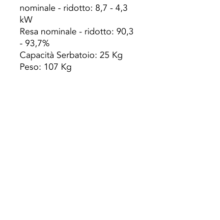
nominale - ridotto: 8,7 - 4,3
kW
Resa nominale - ridotto: 90,3
- 93,7%
Capacità Serbatoio: 25 Kg
Peso: 107 Kg
Min. Autonomia - max .: 12,5
- 27,7 h
Volume di riscaldamento:
300m3
Consumo Pellet: max. - min.
2,0 - 0,9 kg / ora
Dimensioni LxPxH:
930x280x1060 mm
Diametro uscita fumi: ø 80
mm
Preço s/ Iva