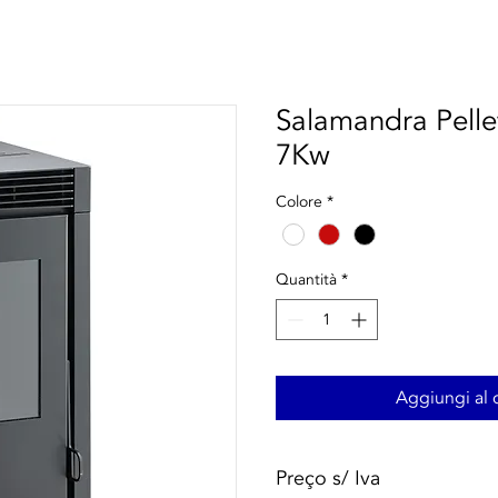
Salamandra Pellet
7Kw
Colore
*
Quantità
*
Aggiungi al c
Preço s/ Iva