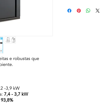
reitas e robustas que
biente.
,2 -3,9 kW
a:
7,4 - 3,7 kW
- 93,8%