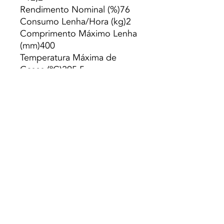
Rendimento Nominal (%)76
Consumo Lenha/Hora (kg)2
Comprimento Máximo Lenha
(mm)400
Temperatura Máxima de
Gases (ºC)295,5
Peso (kg)105
Diámetro da chaminé
(mm)180
Depressão necessária na
chaminé (pa)12
-Frente em Vidro, sem
ventilação.
-Aros nao incluidos.
Preço s/ Iva