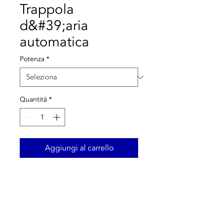
Trappola
d&#39;aria
automatica
Potenza
*
Quantità
*
Aggiungi al carrello
Caratteristiche principali:
- In ottone stampato;
- Chrome;
- Pressione max: 10 bar;