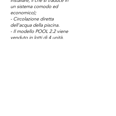
installare, il che si traduce in
un sistema comodo ed
economico);
- Circolazione diretta
dell'acqua della piscina.
- Il modello POOL 2.2 viene
venduto in lotti di 4 unità.
(
Sistema che si interfoglia
direttamente con il circuito
del filtro, senza la necessità di
includere pompe ad impulsi
aggiuntive);
- 5 anni di garanzia.
Pool 1.2
Pool
2.2
Misure
1.090 x 1.110
2.000 x
(mm)
x 15
1.110 x
15
Area
1.2
2.22