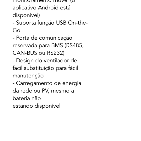
monitoramento móvel (o
aplicativo Android está
disponível)
- Suporta função USB On-the-
Go
- Porta de comunicação
reservada para BMS (RS485,
CAN-BUS ou RS232)
- Design do ventilador de
facil substituição para fácil
manutenção
- Carregamento de energia
da rede ou PV, mesmo a
bateria não
estando disponível
- Priorização de saída AC/PV
configurável e temporizador
de uso
- Corrente de carregamento