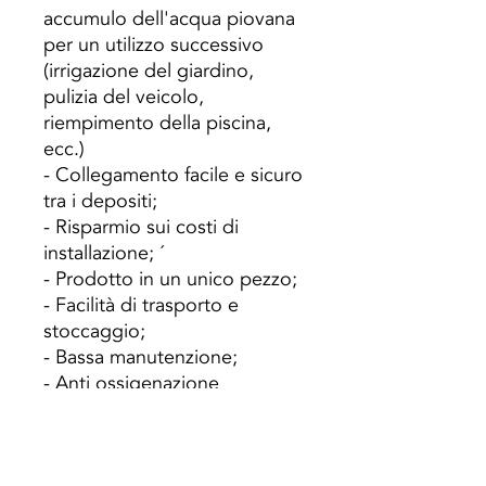
accumulo dell'acqua piovana
per un utilizzo successivo
(irrigazione del giardino,
pulizia del veicolo,
riempimento della piscina,
ecc.)
- Collegamento facile e sicuro
tra i depositi;
- Risparmio sui costi di
installazione; ´
- Prodotto in un unico pezzo;
- Facilità di trasporto e
stoccaggio;
- Bassa manutenzione;
- Anti ossigenazione
Deposito 3500L:
lunghezza
2350 mm; Larghezza 2300
mm; Altezza 975; Peso 140