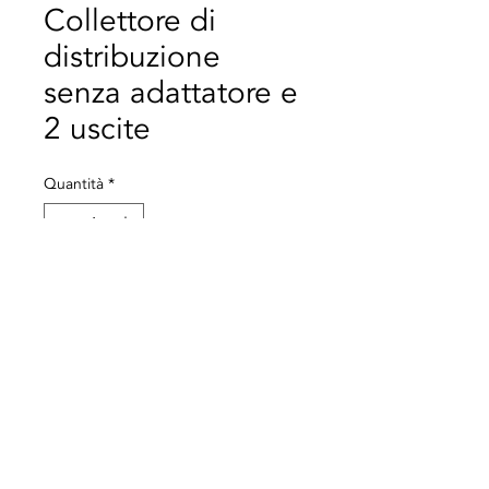
Collettore di
distribuzione
senza adattatore e
2 uscite
Quantità
*
Aggiungi al carrello
Collettore di distribuzione
senza adattatore e 2 uscite
© 2021 Tutti i diritti riservati a Termequip LDA. |
Termini di utilizzo
|
politica sulla
riservatezza