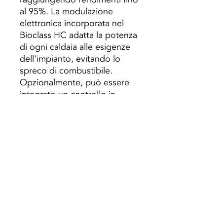
al 95%. La modulazione
elettronica incorporata nel
Bioclass HC adatta la potenza
di ogni caldaia alle esigenze
dell'impianto, evitando lo
spreco di combustibile.
Opzionalmente, può essere
integrato un controllo in
cascata con il quale si ottiene
un funzionamento modulare
dell'apparecchiatura.
- Modellazione elettronica
- Pulizia automatica
- 3 potenze: 91, 108, 132Kw
- Posacenere compressore
incluso
- Sistema di aspirazione CVS
incluso