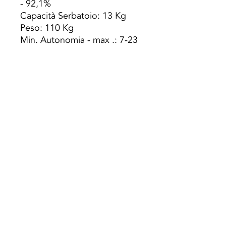
- 92,1%
Capacità Serbatoio: 13 Kg
Peso: 110 Kg
Min. Autonomia - max .: 7-23
h
Volume di riscaldamento:
230m3
Consumo Pellet: max. - min.
1,9 - 0,55 Kg / h
Dimensioni LxPxH:
462X495X875 mm
Diametro uscita fumi: ø 80
mm
Preço s/ Iva