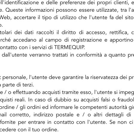
identificazione e delle preferenze dei propri clienti, 
 Queste informazioni possono essere utilizzate, tra l'al
 Web, accertare il tipo di utilizzo che l'utente fa del si
b.
ri dei dati raccolti il ​​diritto di accesso, rettifica, 
purché accedano al campo di registrazione e apportin
contatto con i servizi di TERMEQUIP.
ti dall'utente verranno trattati in conformità a quanto p
t personale, l'utente deve garantire la riservatezza dei pro
parte di terzi.
 e / o effettuando acquisti tramite esso, l'utente si impe
quisti reali. In caso di dubbio su acquisti falsi o frau
ordine / gli ordini ed informare le competenti autorità giu
mail corretto, indirizzo postale e / o altri dettagli di
i fornite per entrare in contatto con l'utente. Se non ci 
edere con il tuo ordine.