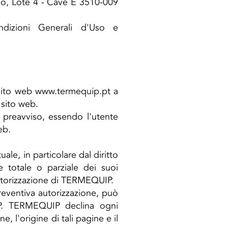
njo, Lote 4 - Cave E 3510-009
ndizioni Generali d'Uso e
 sito web
www.termequip.pt
a
 sito web.
a preavviso, essendo l'utente
eb.
uale, in particolare dal diritto
e totale o parziale dei suoi
autorizzazione di TERMEQUIP.
preventiva autorizzazione, può
IP. TERMEQUIP declina ogni
, l'origine di tali pagine e il