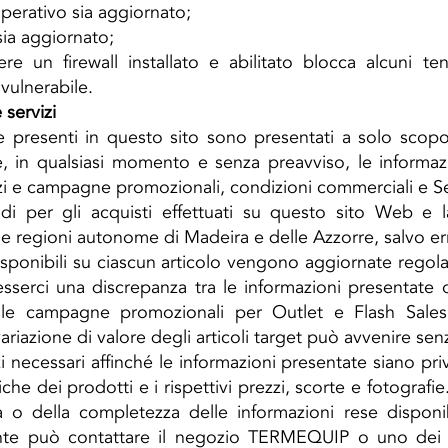
operativo sia aggiornato;
sia aggiornato;
ere un firewall installato e abilitato blocca alcuni te
ulnerabile.
 servizi
iche presenti in questo sito sono presentati a solo sc
are, in qualsiasi momento e senza preavviso, le informaz
zi e campagne promozionali, condizioni commerciali e Se
lidi per gli acquisti effettuati su questo sito Web e
e regioni autonome di Madeira e delle Azzorre, salvo erro
disponibili su ciascun articolo vengono aggiornate reg
sserci una discrepanza tra le informazioni presentate on
 le campagne promozionali per Outlet e Flash Sales
 variazione di valore degli articoli target può avvenire se
ecessari affinché le informazioni presentate siano prive
iche dei prodotti e i rispettivi prezzi, scorte e fotogra
a o della completezza delle informazioni rese disponib
nte può contattare il negozio TERMEQUIP o uno dei me