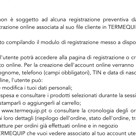
non è soggetto ad alcuna registrazione preventiva da 
trazione online associata al suo file cliente in TERMEQUI
to compilando il modulo di registrazione messo a disposi
 l'utente potrà accedere alla pagina di registrazione o 
o online. Per la creazione dell'account online verranno ri
gnome, telefono (campi obbligatori), TIN e data di nascit
line, l'utente può:
 modifica i tuoi dati personali;
la spesa e consultare i prodotti selezionati durante la se
tamparli o aggiungerli al carrello;
u
www.termequip.pt
o consultare la cronologia degli ord
ro dettagli (riepilogo dell'ordine, stato dell'ordine, tra g
atture per ordini già effettuati online e in negozio
 TERMEQUIP che vuoi vedere associato al tuo account ute