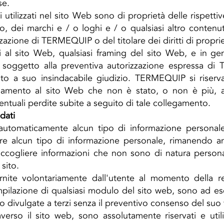
se.
 utilizzati nel sito Web sono di proprietà delle rispettiv
tolo, dei marchi e / o loghi e / o qualsiasi altro conten
zione di TERMEQUIP o del titolare dei diritti di propriet
 al sito Web, qualsiasi framing del sito Web, e in gene
è soggetto alla preventiva autorizzazione espressa d
o a suo insindacabile giudizio. TERMEQUIP si riserva il
gamento al sito Web che non è stato, o non è più, auto
entuali perdite subite a seguito di tale collegamento.
 dati
tomaticamente alcun tipo di informazione personale
ire alcun tipo di informazione personale, rimanendo an
ccogliere informazioni che non sono di natura person
 sito.
rnite volontariamente dall'utente al momento della reg
ompilazione di qualsiasi modulo del sito web, sono ad 
 divulgate a terzi senza il preventivo consenso del suo t
raverso il sito web, sono assolutamente riservati e util