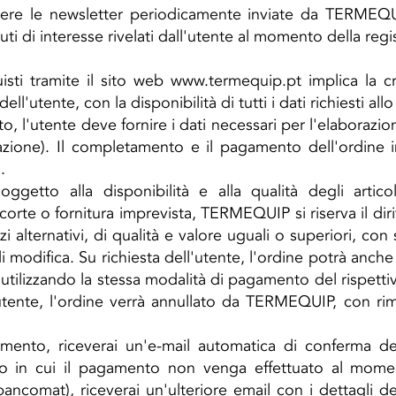
cevere le newsletter periodicamente inviate da TERMEQU
nuti di interesse rivelati dall'utente al momento della regi
sti tramite il sito web
www.termequip.pt
implica la c
ll'utente, con la disponibilità di tutti i dati richiesti all
o, l'utente deve fornire i dati necessari per l'elaborazio
azione). Il completamento e il pagamento dell'ordine i
.
oggetto alla disponibilità e alla qualità degli artico
corte o fornitura imprevista, TERMEQUIP si riserva il diri
izi alternativi, di qualità e valore uguali o superiori, 
di modifica. Su richiesta dell'utente, l'ordine potrà anche
o utilizzando la stessa modalità di pagamento del rispett
l'utente, l'ordine verrà annullato da TERMEQUIP, con ri
ento, riceverai un'e-mail automatica di conferma de
aso in cui il pagamento non venga effettuato al momen
comat), riceverai un'ulteriore email con i dettagli dell