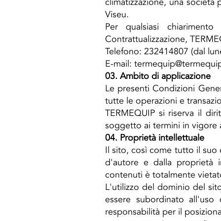
climatizzazione, una società
Viseu.
Per qualsiasi chiariment
Contrattualizzazione, TERMEQ
Telefono: 232414807 (dal luned
E-mail:
termequip@termequip
03. Ambito di applicazione
Le presenti Condizioni Gener
tutte le operazioni e transazi
TERMEQUIP si riserva il diri
soggetto ai termini in vigore 
04. Proprietà intellettuale
Il sito, così come tutto il suo
d'autore e dalla proprietà i
contenuti è totalmente vietat
L'utilizzo del dominio del sit
essere subordinato all'us
responsabilità per il posizion