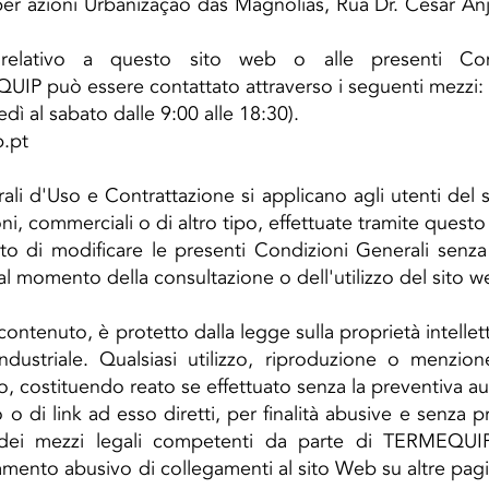
 per azioni Urbanização das Magnólias, Rua Dr. Cesar A
o relativo a questo sito web o alle presenti Co
UIP può essere contattato attraverso i seguenti mezzi:
ì al sabato dalle 9:00 alle 18:30).
.pt
ali d'Uso e Contrattazione si applicano agli utenti del
oni, commerciali o di altro tipo, effettuate tramite questo
tto di modificare le presenti Condizioni Generali senz
al momento della consultazione o dell'utilizzo del sito w
 contenuto, è protetto dalla legge sulla proprietà intellett
ndustriale. Qualsiasi utilizzo, riproduzione o menzion
o, costituendo reato se effettuato senza la preventiva 
o o di link ad esso diretti, per finalità abusive e senza 
o dei mezzi legali competenti da parte di TERMEQU
amento abusivo di collegamenti al sito Web su altre pagine