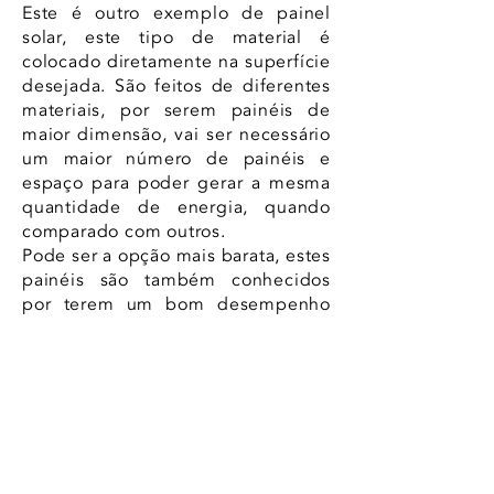
Este é outro exemplo de painel
solar, este tipo de material é
colocado diretamente na superfície
desejada. São feitos de diferentes
materiais, por serem painéis de
maior dimensão, vai ser necessário
um maior número de painéis e
espaço para poder gerar a mesma
quantidade de energia, quando
comparado com outros.
Pode ser a opção mais barata, estes
painéis são também conhecidos
por terem um bom desempenho
em condições de pouca luz solar.
Quando falamos em tempo de vida
útil, por sofrerem uma degradação
superior a outras placas, estes
painéis podem durar em média 15
anos.