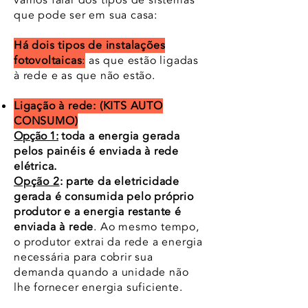
vamos falar dos tipos de sistemas
que pode ser em sua casa:
Há dois tipos de instalações
fotovoltaicas
:
as que estão ligadas
à rede e as que não estão.
Ligação à rede: (KITS AUTO
CONSUMO)
Opção 1:
toda a energia gerada
pelos painéis é enviada à rede
elétrica.
Opção 2
:
parte da eletricidade
gerada é consumida pelo próprio
produtor e a energia restante é
enviada à rede
. Ao mesmo tempo,
o produtor extrai da rede a energia
necessária para cobrir sua
demanda quando a unidade não
lhe fornecer energia suficiente.