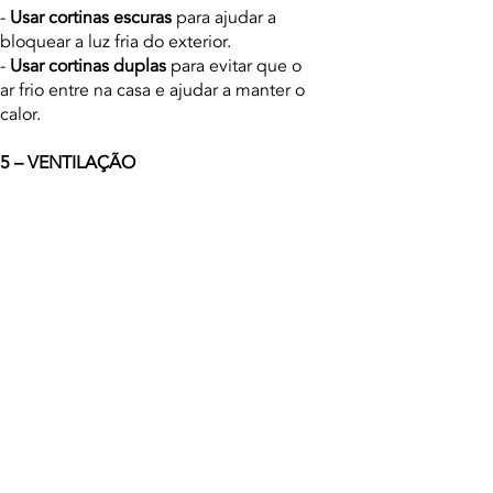
-
Usar cortinas escuras
para ajudar a
bloquear a luz fria do exterior.
-
Usar cortinas duplas
para evitar que o
ar frio entre na casa e ajudar a manter o
calor.
5 – VENTILAÇÃO
A ventilação
pode ajudar a manter a
casa quente no inverno, pois ela
permite que o ar fresco entre na casa e
remova o ar saturado e a humidade
. Eis
algumas dicas para usar a ventilação
para manter a casa quente incluem:
-
Abrir as janelas por breves períodos
,
especialmente durante o dia, para
permitir a entrada de ar fresco.
-
Usar ventilação mecânica
, como
ventiladores, exaustores e sistemas de