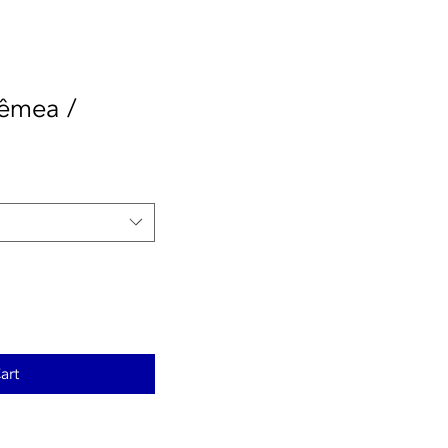
êmea /
art