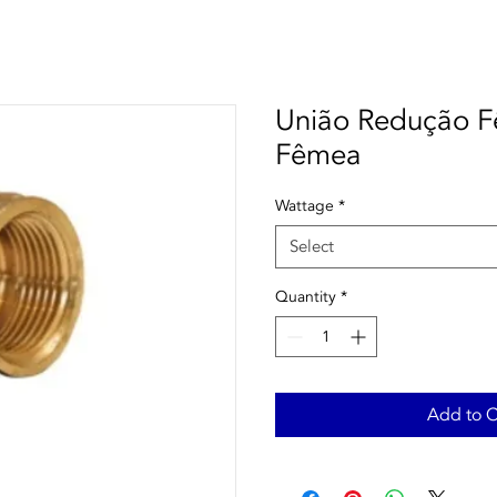
União Redução F
Fêmea
Wattage
*
Select
Quantity
*
Add to C