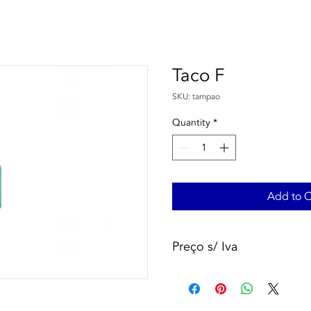
Taco F
SKU: tampao
Quantity
*
Add to C
Preço s/ Iva