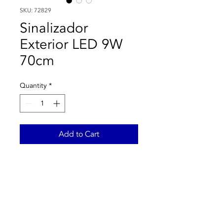
SKU: 72829
Sinalizador
Exterior LED 9W
70cm
Quantity
*
Add to Cart
O modelo LED 9W Superficie
Pie 70cm Simenti LEDS-C4
55-9971-DC-CL t
em um
design simples e elegante, é
ideal para iluminar caminhos
e destacar áreas específicas