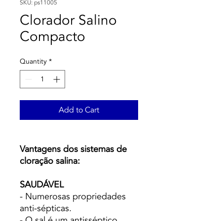
SKU: ps11005
Clorador Salino
Compacto
Quantity
*
Add to Cart
Vantagens dos sistemas de
cloração salina:
SAUDÁVEL
- Numerosas propriedades
anti-sépticas.
- O sal é um antisséptico