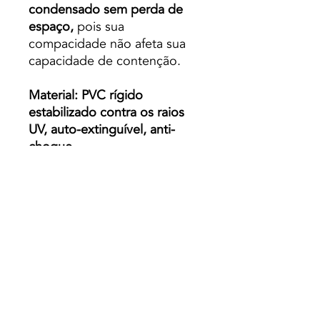
condensado sem perda de
espaço,
pois sua
compacidade não afeta sua
capacidade de contenção.
Material: PVC rígido
estabilizado contra os raios
UV, auto-extinguível, anti-
choque.
Medidas:
60 x 40
80 x 40
100 x 40
60 x 60
80 x 60
100 x 60
120 x 60