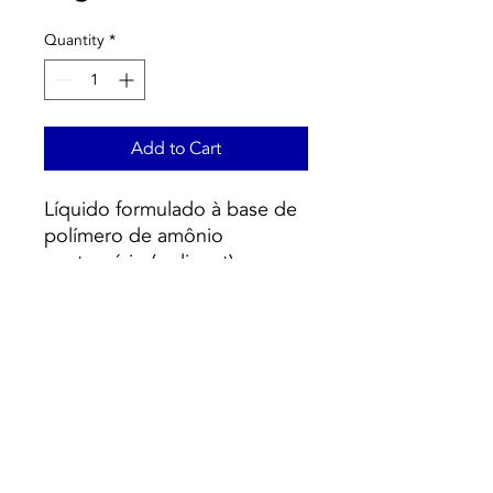
Quantity
*
Add to Cart
Líquido formulado à base de
polímero de amônio
quaternário (poliquat) com
concentração de 12% de
matéria ativa. .A ausência de
metais em sua formulação o
torna ideal para todos os
tipos de piscinas, incluindo
piscinas de eletrólise de sal.
Não produz espuma.