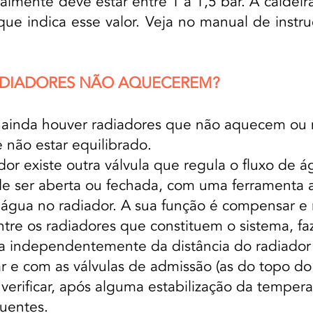
ralmente deve estar entre 1 a 1,5 bar. A calde
que indica esse valor. Veja no manual de inst
RADIADORES NÃO AQUECEREM?
se ainda houver radiadores que não aquecem o
e não estar equilibrado.
dor existe outra válvula que regula o fluxo de á
ode ser aberta ou fechada, com uma ferramenta
gua no radiador. A sua função é compensar e r
tre os radiadores que constituem o sistema, 
independentemente da distância do radiador à
r e com as válvulas de admissão (as do topo do
erificar, após alguma estabilização da tempera
uentes.