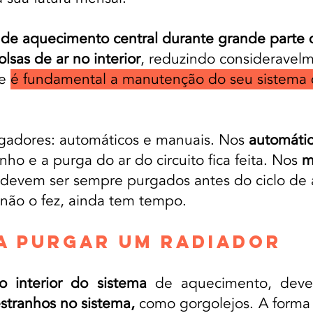
a de aquecimento central durante grande parte 
lsas de ar no interior
, reduzindo consideravel
ue
é fundamental a manutenção do seu sistema
rgadores: automáticos e manuais. Nos
automáti
nho e a purga do ar do circuito fica feita. Nos
m
 devem ser sempre purgados antes do ciclo de 
 não o fez, ainda tem tempo.
RA PURGAR UM RADIADOR
 interior do sistema
de aquecimento, deve 
estranhos no sistema,
como gorgolejos. A forma m