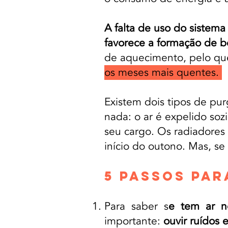
A falta de uso do sistem
favorece a formação de bo
de aquecimento, pelo q
os meses mais quentes.
Existem dois tipos de pu
nada: o ar é expelido sozi
seu cargo. Os radiadores
início do outono. Mas, se
5 PASSOS PA
Para saber s
e tem ar no
importante:
ouvir ruídos 