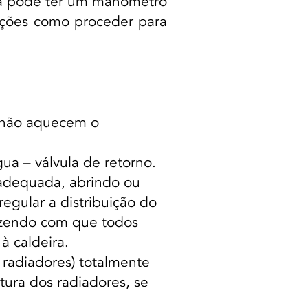
ira pode ter um manómetro
ruções como proceder para
u não aquecem o
gua – válvula de retorno.
 adequada, abrindo ou
egular a distribuição do
fazendo com que todos
 caldeira.
 radiadores) totalmente
tura dos radiadores, se