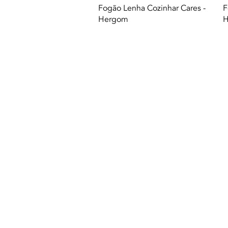
Vista rapida
Fogão Lenha Cozinhar Cares -
F
Hergom
H