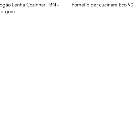
Vista rapida
Vista rapida
ogão Lenha Cozinhar TBN -
Fornello per cucinare Eco 90
ergom