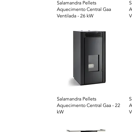
Vista rapida
Salamandra Pellets
S
Aquecimento Central Gaa
A
Ventilada - 26 kW
V
Vista rapida
Salamandra Pellets
S
Aquecimento Central Gaa - 22
A
kW
V