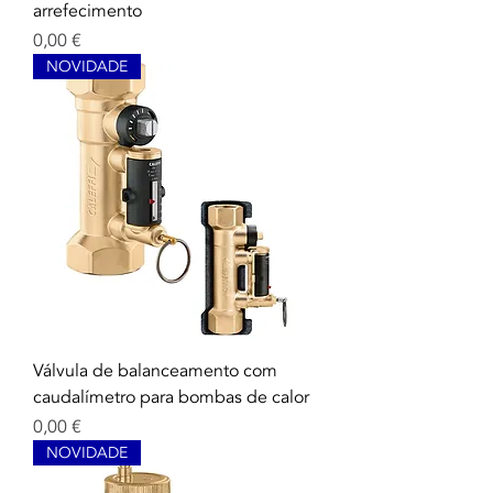
arrefecimento
Prix
0,00 €
NOVIDADE
Válvula de balanceamento com
caudalímetro para bombas de calor
Prix
0,00 €
NOVIDADE