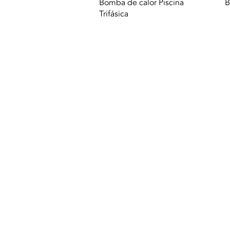
Aperçu rapide
Bomba de calor Piscina
B
Trifásica
© 2021 Tous droits réservés à Termequip L