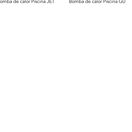
Aperçu rapide
Aperçu rapide
omba de calor Piscina JET
Bomba de calor Piscina GU
DA. |
Conditions d 'utilisation
|
Politique de confidentialité