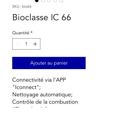
SKU : bio66
Bioclasse IC 66
Quantité
*
Ajouter au panier
Connectivité via l'APP
"Iconnect";
Nettoyage automatique;
Contrôle de la combustion
"Flame Logic";
Facilité d'installation;
Cendrier de compresseur
inclus;