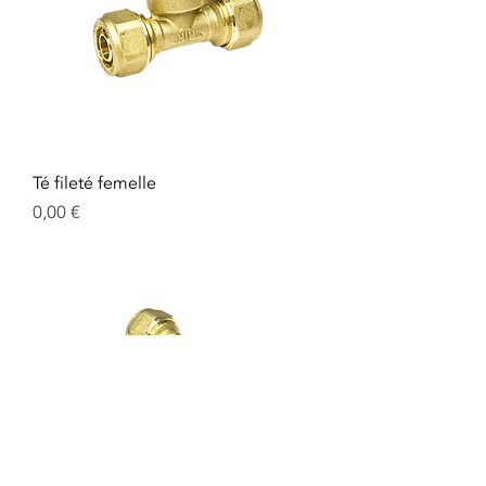
Té fileté femelle
Prix
0,00 €