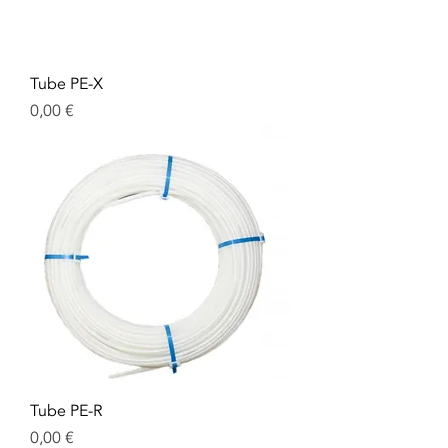
Tube PE-X
Prix
0,00 €
Tube PE-R
Prix
0,00 €