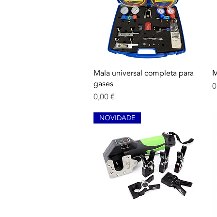
Aperçu rapide
Mala universal completa para
M
gases
P
0
Prix
0,00 €
NOVIDADE