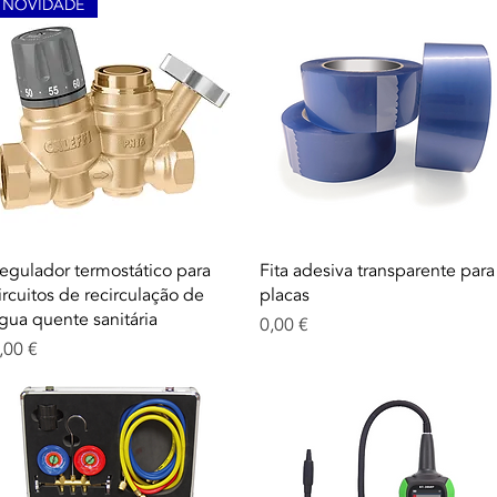
NOVIDADE
Aperçu rapide
Aperçu rapide
egulador termostático para
Fita adesiva transparente para
ircuitos de recirculação de
placas
gua quente sanitária
Prix
0,00 €
rix
,00 €