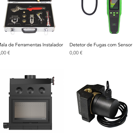
Aperçu rapide
Aperçu rapide
ala de Ferramentas Instalador
Detetor de Fugas com Sensor
rix
Prix
,00 €
0,00 €