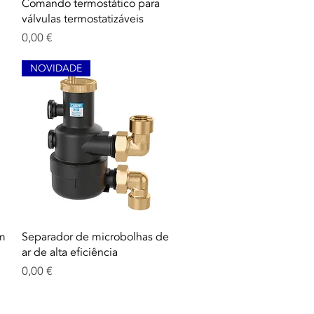
Aperçu rapide
Comando termostático para
válvulas termostatizáveis
Prix
0,00 €
NOVIDADE
Aperçu rapide
om
Separador de microbolhas de
ar de alta eficiência
Prix
0,00 €