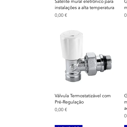
Aperçu rapide
Satélite mural eletrônico para
G
instalações a alta temperatura
m
Prix
P
0,00 €
0
Aperçu rapide
Válvula Termostatizável com
G
Pré-Regulação
m
a
Prix
0,00 €
P
0