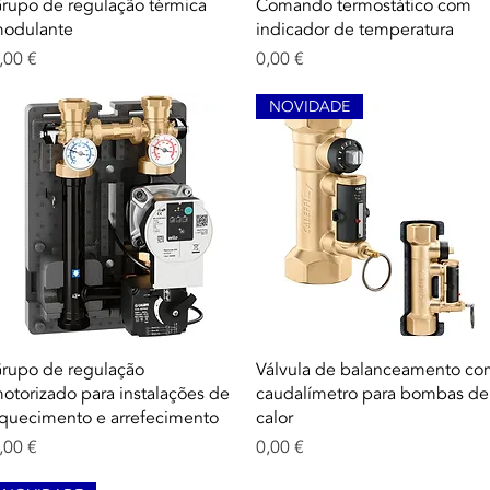
Aperçu rapide
Aperçu rapide
rupo de regulação térmica
Comando termostático com
odulante
indicador de temperatura
rix
Prix
,00 €
0,00 €
NOVIDADE
Aperçu rapide
Aperçu rapide
rupo de regulação
Válvula de balanceamento c
otorizado para instalações de
caudalímetro para bombas de
quecimento e arrefecimento
calor
rix
Prix
,00 €
0,00 €