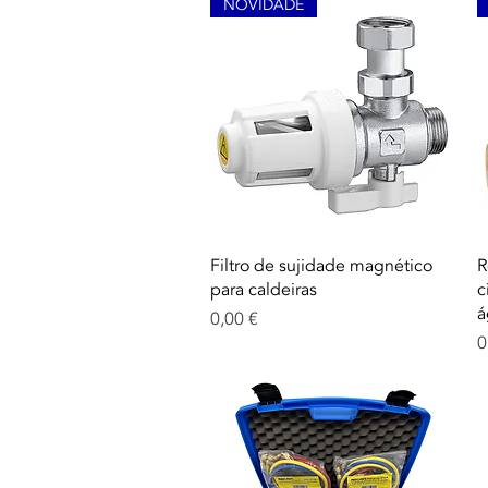
NOVIDADE
Aperçu rapide
Filtro de sujidade magnético
R
para caldeiras
c
á
Prix
0,00 €
P
0