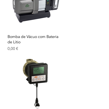
Aperçu rapide
Bomba de Vácuo com Bateria
de Lítio
Prix
0,00 €