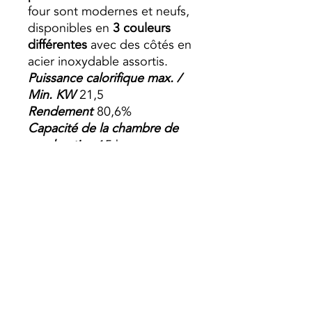
four sont modernes et neufs,
disponibles en
3 couleurs
différentes
avec des côtés en
acier inoxydable assortis.
Puissance calorifique max. /
Min. KW
21,5
Rendement
80,6%
Capacité de la chambre de
combustion
15 kg
Volume chauffable
537 m³
Capacité de la chaudière
25
litres
Consommation minimum /
maximum kg / h
3-10
Autonomie H
4
Dimension (
Lxlxh)
450x880x735
Sortie de fumée
80