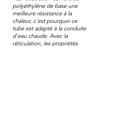
polyéthylène de base une
meilleure résistance à la
chaleur, c'est pourquoi ce
tube est adapté à la conduite
d'eau chaude. Avec la
réticulation, les propriétés
mécaniques sont modifiées.
Ainsi, le comportement de
l'action de la pression interne
est influencé par la vitesse de
réticulation produite dans le
polyéthylène.
- La réticulation améliore la
résistance du polyéthylène
aux températures élevées.
- Ce tube présente une très
faible rugosité intérieure qui
se traduit par de très faibles