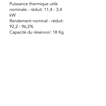
Puissance thermique utile
nominale - réduit: 11,4 - 3,4
kW
Rendement nominal - réduit:
92,2 - 96,2%
Capacité du réservoir: 18 Kg
Poids: 105 Kg
Autonomie min. - max.: 7,2 -
25,7 h
Volume de chauffage: 320m3
Pellets de consommation:
max. - min. 2,5 à 0,7 kg / h
Dimensions LxPxH:
704x548x1007 mm
Diamètre sortie fumée: ø 80
mm
Preço s/ Iva