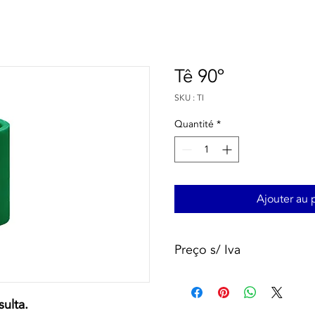
Tê 90º
SKU : TI
Quantité
*
Ajouter au 
Preço s/ Iva
ulta.